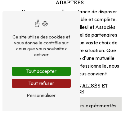
ADAPTÉES
Nous comprenons l'importance de disposer
d'une couverture santé fiable et complète.
C'est pourquoi SARL Dutilleul et Associés
travaille avec un large panel de partenaires
Ce site utilise des cookies et
assureurs pour vous offrir un vaste choix de
vous donne le contrôle sur
ceux que vous souhaitez
mutuelles adaptées à votre situation. Que
activer
vous soyez à la recherche d'une mutuelle
individuelle, familiale ou professionnelle, nous
Tout accepter
avons la solution qui vous convient.
Tout refuser
CONSEILS PERSONNALISÉS ET
EXPERTISE
Personnaliser
Notre équipe de conseillers expérimentés
est là pour vous guider dans le choix de
votre mutuelle. Que vous souhaitiez
bénéficier de garanties spécifiques ou
que vous ayez des questions sur les